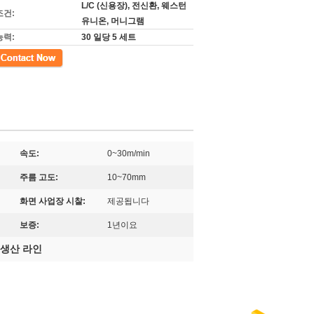
L/C (신용장), 전신환, 웨스턴
조건:
유니온, 머니그램
능력:
30 일당 5 세트
속도:
0~30m/min
주름 고도:
10~70mm
화면 사업장 시찰:
제공됩니다
보증:
1년이요
기 생산 라인