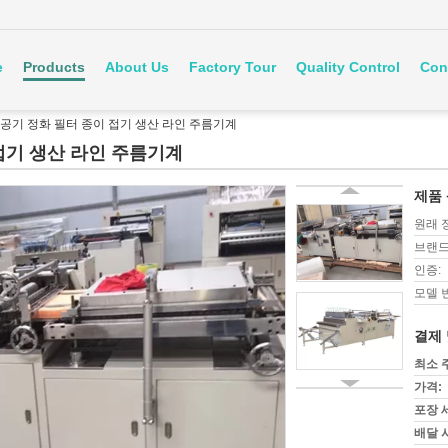
e
Products
About Us
Factory Tour
Quality Control
Con
 공기 정화 필터 종이 접기 생산 라인 주름기계
접기 생산 라인 주름기계
제품 
원래 
브랜드
인증:
모델 
결제 
최소 
가격:
포장 
배달 