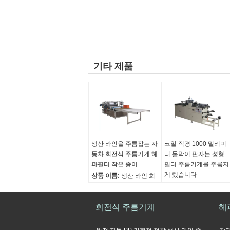
기타 제품
생산 라인을 주름잡는 자
코일 직경 1000 밀리미
동차 회전식 주름기계 헤
터 물막이 판자는 성형
파필터 작은 종이
필터 주름기계를 주름지
게 했습니다
상품 이름:
생산 라인 회
전식 주름기계를 주름잡
상품 이름:
헤어진 헤파
는 자동차 헤파필터 작은
필터 코루게이터 회전식
종이
회전식 주름기계
주름기계
헤
Max.Width:
1300mm
Max.Width:
300 밀리미
조정가능한 주름을 잡는
터