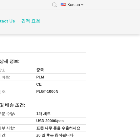
Korean
tact Us
견적 요청
상세 정보:
장소:
중국
 이름:
PLM
CE
번호:
PLGT-1000N
및 배송 조건:
주문 수량:
1개 세트
USD 20000/pcs
세부 사항:
표준 나무 통을 수출하세요
시간:
20 일 후는 침적됩니다