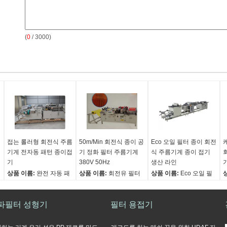
(
0
/ 3000)
접는 롤러형 회전식 주름
50m/Min 회전식 종이 공
Eco 오일 필터 종이 회전
기계 전자동 패턴 종이접
기 정화 필터 주름기계
식 주름기계 종이 접기
기
380V 50Hz
생산 라인
상품 이름:
완전 자동 패
상품 이름:
회전유 필터
상품 이름:
Eco 오일 필
턴 종이접기 롤러형 회전
페이퍼 주름기계 회전식
터 종이 종이 접기 생산
식 주름기계
주름기계
라인 교차로 주름기계
파필터 성형기
제조 능력:
0~35m/min
디자인 속도:
필터 용접기
50m/Min
속도:
0~30m/min
용지 폭을 주름잡기:
높은 할인:
12mm-35mm
용지 폭을 주름잡기:
50~600 밀리미터
용지 폭:
100mm-
30~600mm