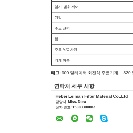
임시. 범위 제어
기압
주요 권력
힘
주요 M/C 차원
기계 하중
,
태그:
600 밀리미터 회전식 주름기계
32
연락처 세부 사항
Hebei Leiman Filter Material Co.,Ltd
담당자:
Miss. Dora
전화 번호:
15383380882