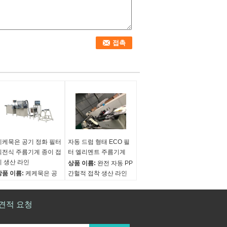
케케묵은 공기 정화 필터
자동 드럼 형태 ECO 필
회전식 주름기계 종이 접
터 엘리멘트 주름기계
기 생산 라인
상품 이름:
완전 자동 PP
상품 이름:
케케묵은 공
간헐적 접착 생산 라인
기 정화 필터 종이 접기
회전식 주름기계
생산 라인 회전식 주름기
속도:
0~30m/min
계
견적 요청
용지 폭을 주름잡기:
속도:
0~30m/min
30~420 밀리미터
용지 폭을 주름잡기:
주름 고도:
12~50mm