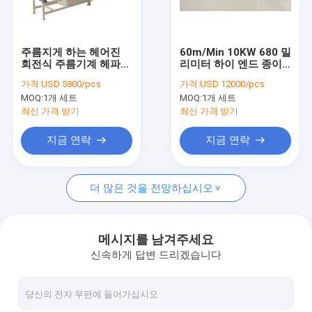
Factory Tour
Quality Control
주름지게 하는 헤어진
60m/Min 10KW 680 밀
회전식 주름기계 헤파필
리미터 하이 엔드 종이
Contact Us
터
필터 주름기계
가격:
USD 5800/pcs
가격:
USD 12000/pcs
MOQ:
1개 세트
MOQ:
1개 세트
Request A Quote
최신 가격 받기
최신 가격 받기
지금 연락
지금 연락
공기 정화 필터 성형기
더 많은 것을 전망하십시오
ECO 필터 기재
오일 필터 성형기
메시지를 남겨주세요
신속하게 답변 드리겠습니다
칼 주름기계
회전식 주름기계