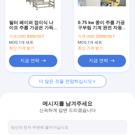
Factory Tour
Quality Control
필터 페이퍼 접이식 나
0.75 kw 종이 주름 가공
이프 주름 가공은 가득
구부림 기계 완전 자동
Contact Us
찬 자동차 100 주름 / 분
2500*1300*1100mm
가격:
USD 8500/SET
가격:
USD 25000/SET
을 기계화합니다
MOQ:
1개 세트
MOQ:
1개 세트
Request A Quote
최신 가격 받기
최신 가격 받기
지금 연락
지금 연락
공기 정화 필터 성형기
더 많은 것을 전망하십시오
ECO 필터 기재
오일 필터 성형기
메시지를 남겨주세요
신속하게 답변 드리겠습니다
칼 주름기계
회전식 주름기계