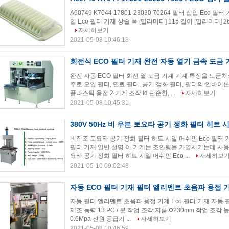
A60749 K7044 17801-23030 70264 필터 삽입 Eco 필터 
입 Eco 필터 기재 상술 폭 [밀리미터] 115 길이 [밀리미터] 2
자세히보기
2021-05-08 10:46:18
회전식 ECO 필터 기재 완전 자동 열기 금속 도금 
완전 자동 ECO 필터 회전 열 도금 기계 기계 특징을 도금처
주로 오일 필터, 연료 필터, 공기 정화 필터, 필터의 인바
플라스틱 용접.2 기계 조작 id 단순한, ...
자세히보기
2021-05-08 10:45:31
380V 50Hz 비 우븐 토요타 공기 정화 필터 히트
비직조 토요타 공기 정화 필터 히트 시일 머쉬인 Eco 필터 
필터 기재 일반 설명 이 기계는 조인팅을 가열시키는데 사용
요타 공기 정화 필터 히트 시일 머쉬인 Eco ...
자세히보
2021-05-10 09:02:48
자동 ECO 필터 기재 필터 엘리멘트 초음파 용접 
자동 필터 엘리멘트 초음파 용접 기계 Eco 필터 기재 자동 
제조 능력 13 PC / 분 작업 조각 지름 Ф230mm 작업 조각 
0.6Mpa 전원 공급기 ...
자세히보기
2021-05-08 10:46:59