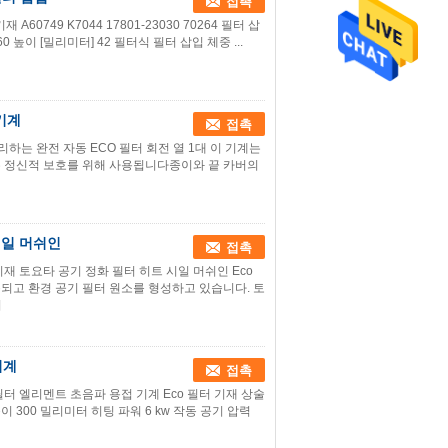
접촉
기재 A60749 K7044 17801-23030 70264 필터 삽
60 높이 [밀리미터] 42 필터식 필터 삽입 체중 ...
기계
접촉
리하는 완전 자동 ECO 필터 회전 열 1대 이 기계는
이론 정신적 보호를 위해 사용됩니다종이와 끝 카버의
 시일 머쉬인
접촉
기재 토요타 공기 정화 필터 히트 시일 머쉬인 Eco
되고 환경 공기 필터 원소를 형성하고 있습니다. 토
기
기계
접촉
필터 엘리멘트 초음파 용접 기계 Eco 필터 기재 상술
높이 300 밀리미터 히팅 파워 6 kw 작동 공기 압력